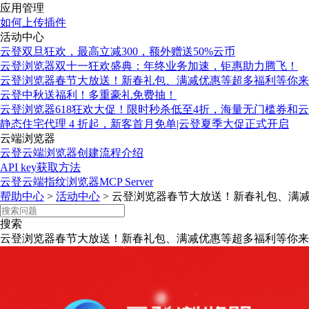
应用管理
如何上传插件
活动中心
云登双旦狂欢，最高立减300，额外赠送50%云币
云登浏览器双十一狂欢盛典：年终业务加速，钜惠助力腾飞！
云登浏览器春节大放送！新春礼包、满减优惠等超多福利等你来
云登中秋送福利！多重豪礼免费抽！
云登浏览器618狂欢大促！限时秒杀低至4折，海量无门槛券和
静态住宅代理 4 折起，新客首月免单|云登夏季大促正式开启
云端浏览器
云登云端浏览器创建流程介绍
API key获取方法
云登云端指纹浏览器MCP Server
帮助中心
>
活动中心
>
云登浏览器春节大放送！新春礼包、满
搜索
云登浏览器春节大放送！新春礼包、满减优惠等超多福利等你来