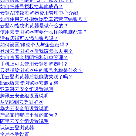
如何给账号绑定代理、修改代理？
如何把账号授权给其他成员？
云登AI指纹浏览器费用管理中心介绍
如何使用云登指纹浏览器运营店铺账号？
云登AI指纹浏览器是做什么的？
使用云登浏览器需要什么样的电脑配置？
没有店铺可以添加账号吗？
如何设置/修改个人与企业密码？
登录云登浏览器后我该怎么去用？
如何查看余额明细和订单管理？
手机上可以使用云登浏览器吗？
云登指纹浏览器中的账号名称是什么？
用云登浏览器后就能防关联了吗？
linux版云登浏览器安装文档
亚马逊云安全组设置说明
腾讯云安全组设置说明
从VPS到云登浏览器
华为云安全组设置说明
产品支持哪些平台的账号？
阿里云安全组设置说明
认识云登浏览器
全局本地设置