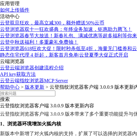
应用管理
如何上传插件
活动中心
云登双旦狂欢，最高立减300，额外赠送50%云币
云登浏览器双十一狂欢盛典：年终业务加速，钜惠助力腾飞！
云登浏览器春节大放送！新春礼包、满减优惠等超多福利等你来
云登中秋送福利！多重豪礼免费抽！
云登浏览器618狂欢大促！限时秒杀低至4折，海量无门槛券和
静态住宅代理 4 折起，新客首月免单|云登夏季大促正式开启
云端浏览器
云登云端浏览器创建流程介绍
API key获取方法
云登云端指纹浏览器MCP Server
帮助中心
>
版本更新
>
云登指纹浏览器客户端 3.0.0.9 版本更新
搜索
云登指纹浏览器客户端 3.0.0.9 版本更新内容
云登指纹浏览器客户端 3.0.0.9 版本带来了多个重要功能
1、浏览器环境增加火狐内核
新版本中新增了对火狐内核的支持，扩展了可以选择的浏览器内