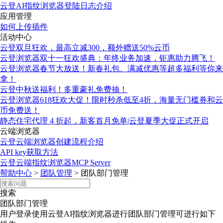
云登AI指纹浏览器登陆日志介绍
应用管理
如何上传插件
活动中心
云登双旦狂欢，最高立减300，额外赠送50%云币
云登浏览器双十一狂欢盛典：年终业务加速，钜惠助力腾飞！
云登浏览器春节大放送！新春礼包、满减优惠等超多福利等你来
拿！
云登中秋送福利！多重豪礼免费抽！
云登浏览器618狂欢大促！限时秒杀低至4折，海量无门槛券和云
币免费送！
静态住宅代理 4 折起，新客首月免单|云登夏季大促正式开启
云端浏览器
云登云端浏览器创建流程介绍
API key获取方法
云登云端指纹浏览器MCP Server
帮助中心
>
团队管理
>
团队部门管理
搜索
团队部门管理
用户登录使用云登AI指纹浏览器进行团队部门管理可进行如下