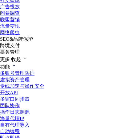
社交媒体
广告投放
问卷调查
联盟营销
流量变现
网络爬虫
SEO&品牌保护
跨境支付
票务管理
更多
收起
功能
多账号管理防护
虚拟资产管理
专线加速与操作安全
开放API
多窗口同步器
团队协作
操作日志溯源
海量代理IP
自有代理导入
自动续费
即点即译