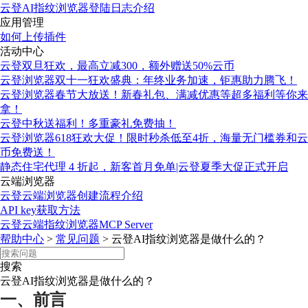
云登AI指纹浏览器登陆日志介绍
应用管理
如何上传插件
活动中心
云登双旦狂欢，最高立减300，额外赠送50%云币
云登浏览器双十一狂欢盛典：年终业务加速，钜惠助力腾飞！
云登浏览器春节大放送！新春礼包、满减优惠等超多福利等你来
拿！
云登中秋送福利！多重豪礼免费抽！
云登浏览器618狂欢大促！限时秒杀低至4折，海量无门槛券和云
币免费送！
静态住宅代理 4 折起，新客首月免单|云登夏季大促正式开启
云端浏览器
云登云端浏览器创建流程介绍
API key获取方法
云登云端指纹浏览器MCP Server
帮助中心
>
常见问题
>
云登AI指纹浏览器是做什么的？
搜索
云登AI指纹浏览器是做什么的？
一、前言