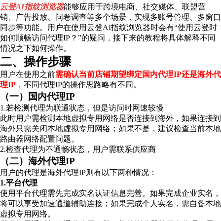
云登AI指纹浏览器
能够应用于跨境电商、社交媒体、联盟营
销、广告投放、问卷调查等多个场景，实现多账号管理、多窗口
同步等功能。用户在使用云登AI指纹浏览器时会有“使用云登时
如何顺畅访问代理IP？”的疑问，接下来的教程将具体解释不同
情况之下如何操作。
二、操作步骤
用户在使用之前
需确认当前店铺期望绑定国内代理IP还是海外代
理IP
，不同代理IP的操作思路略有不同。
（一）国内代理IP
1.若检测代理为联通状态，但是访问时网速较慢
此时用户需检测本地虚拟专用网络是否连接到海外，如果连接到
海外只需关闭本地虚拟专用网络；如果不是，建议检查当前本地
路由器网络配置问题。
2.检查代理为不通畅状态，用户需联系供应商
（二）海外代理IP
用户的代理是海外代理IP则有以下两种情况：
1.平台代理
使用平台代理需先完成实名认证信息完善。如果完成企业实名，
将可以享受加速通道辅助连接；如果完成个人实名，需自备本地
虚拟专用网络。