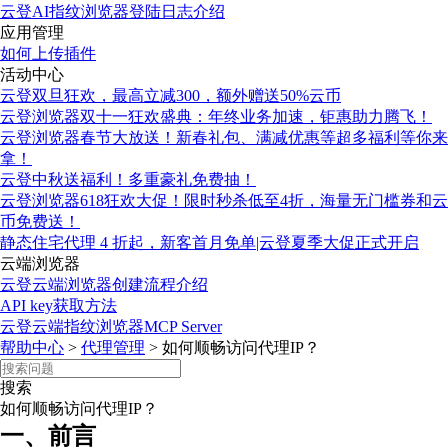
云登AI指纹浏览器登陆日志介绍
应用管理
如何上传插件
活动中心
云登双旦狂欢，最高立减300，额外赠送50%云币
云登浏览器双十一狂欢盛典：年终业务加速，钜惠助力腾飞！
云登浏览器春节大放送！新春礼包、满减优惠等超多福利等你来
拿！
云登中秋送福利！多重豪礼免费抽！
云登浏览器618狂欢大促！限时秒杀低至4折，海量无门槛券和云
币免费送！
静态住宅代理 4 折起，新客首月免单|云登夏季大促正式开启
云端浏览器
云登云端浏览器创建流程介绍
API key获取方法
云登云端指纹浏览器MCP Server
帮助中心
>
代理管理
>
如何顺畅访问代理IP？
搜索
如何顺畅访问代理IP？
一、前言