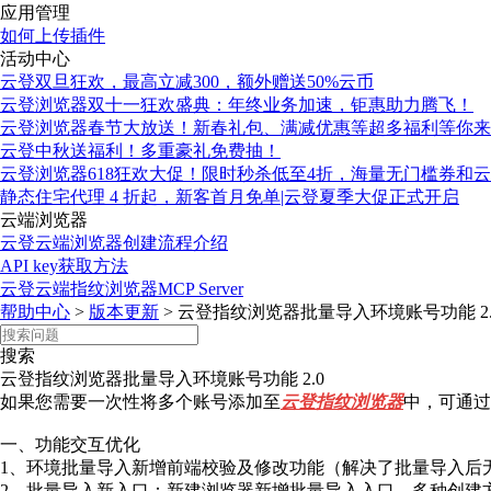
应用管理
如何上传插件
活动中心
云登双旦狂欢，最高立减300，额外赠送50%云币
云登浏览器双十一狂欢盛典：年终业务加速，钜惠助力腾飞！
云登浏览器春节大放送！新春礼包、满减优惠等超多福利等你来
云登中秋送福利！多重豪礼免费抽！
云登浏览器618狂欢大促！限时秒杀低至4折，海量无门槛券和
静态住宅代理 4 折起，新客首月免单|云登夏季大促正式开启
云端浏览器
云登云端浏览器创建流程介绍
API key获取方法
云登云端指纹浏览器MCP Server
帮助中心
>
版本更新
>
云登指纹浏览器批量导入环境账号功能 2.
搜索
云登指纹浏览器批量导入环境账号功能 2.0
如果您需要一次性将多个账号添加至
云登
指纹浏览器
中，可通过
一、功能交互优化
1、环境批量导入新增前端校验及修改功能（解决了批量导入后
2、批量导入新入口：新建浏览器新增批量导入入口，多种创建