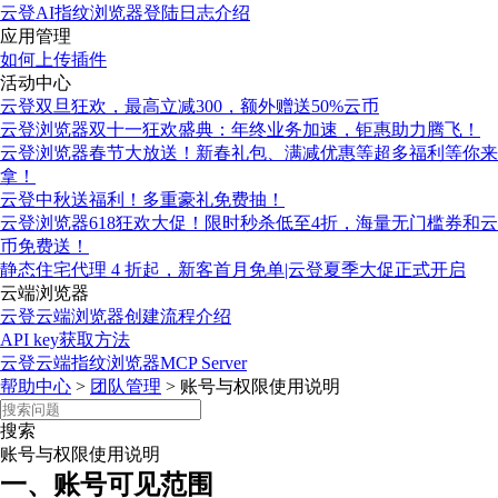
云登AI指纹浏览器登陆日志介绍
应用管理
如何上传插件
活动中心
云登双旦狂欢，最高立减300，额外赠送50%云币
云登浏览器双十一狂欢盛典：年终业务加速，钜惠助力腾飞！
云登浏览器春节大放送！新春礼包、满减优惠等超多福利等你来
拿！
云登中秋送福利！多重豪礼免费抽！
云登浏览器618狂欢大促！限时秒杀低至4折，海量无门槛券和云
币免费送！
静态住宅代理 4 折起，新客首月免单|云登夏季大促正式开启
云端浏览器
云登云端浏览器创建流程介绍
API key获取方法
云登云端指纹浏览器MCP Server
帮助中心
>
团队管理
>
账号与权限使用说明
搜索
账号与权限使用说明
一、账号可见范围