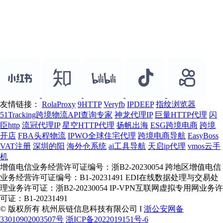
友情链接：
RolaProxy
9HTTP
Veryfb
IPDEEP
指纹浏览器
51Tracking跨境物流API查询专家
神龙代理IP
巨量HTTP代理
闪
臣http
流冠代理IP
星空HTTP代理
扬帆出海
ESG跨境电商
跨境
开店
FBA头程物流
IPWO全球住宅代理
跨境电商导航
EasyBoss
VAT注册
深圳的阳
海外仓系统
ai工具导航
天启ip代理
vmos云手
机
增值电信业务经营许可证编号：浙B2-20230054 跨地区增值电信
业务经营许可证编号：B1-20231491 EDI在线数据处理与交易处
理业务许可证：浙B2-20230054 IP-VPN互联网虚拟专用网业务许
可证：B1-20231491
© 版权所有 杭州辰链信息科技有限公司 I
浙公安网备
33010902003507号
浙ICP备2022019151号-6