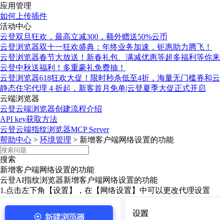
应用管理
如何上传插件
活动中心
云登双旦狂欢，最高立减300，额外赠送50%云币
云登浏览器双十一狂欢盛典：年终业务加速，钜惠助力腾飞！
云登浏览器春节大放送！新春礼包、满减优惠等超多福利等你来
云登中秋送福利！多重豪礼免费抽！
云登浏览器618狂欢大促！限时秒杀低至4折，海量无门槛券和
静态住宅代理 4 折起，新客首月免单|云登夏季大促正式开启
云端浏览器
云登云端浏览器创建流程介绍
API key获取方法
云登云端指纹浏览器MCP Server
帮助中心
>
环境管理
>
新增客户端网络设置的功能
搜索
新增客户端网络设置的功能
云登AI指纹浏览器新增客户端网络设置的功能
1.点击左下角【设置】，在【网络设置】中可以更改代理设置