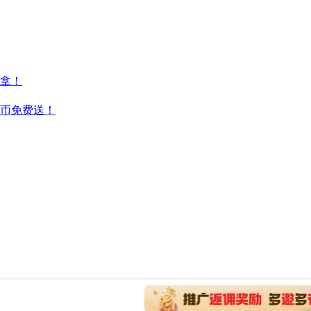
拿！
云币免费送！